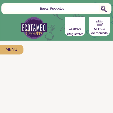
Casera/o
Mi bolsa
de mercado
¡Regístrate!
MENÚ