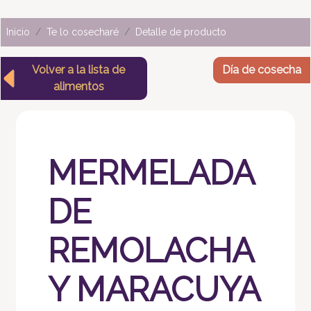
Inicio
Te lo cosecharé
Detalle de producto
Volver a la lista de
Día de cosecha
alimentos
MERMELADA
DE
REMOLACHA
Y MARACUYA