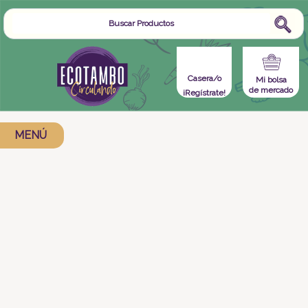
Casera/o
Mi bolsa
de mercado
¡Regístrate!
MENÚ