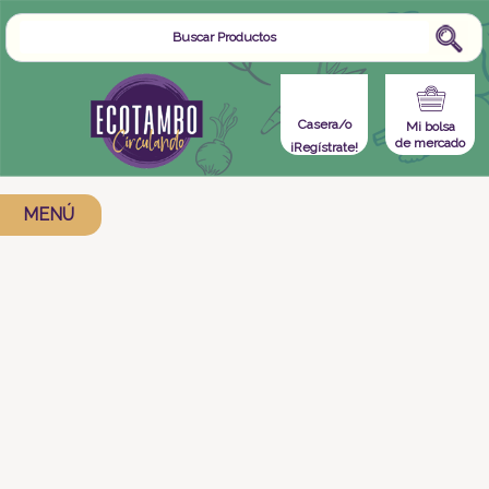
Casera/o
Mi bolsa
de mercado
¡Regístrate!
MENÚ