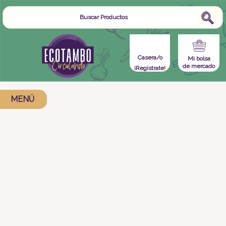
Casera/o
Mi bolsa
de mercado
¡Regístrate!
MENÚ