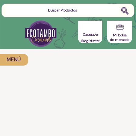
Casera/o
Mi bolsa
de mercado
¡Regístrate!
MENÚ