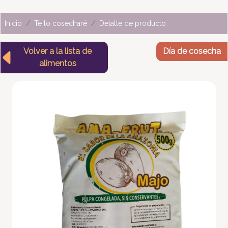
Inicio
Te lo cosecharé
Detalle de producto
Volver a la lista de
Día de cosecha
alimentos